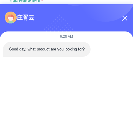
ข้อความสอบถาม
*
庄胥云
6:28 AM
Good day, what product are you looking for?
แนบไฟล์
เลือกไฟล์
คุณสามารถอัพโหลดไฟล์ได้สูงสุด 5 รายการ และขนาดไฟล์แต่ละรายการ
สูงสุด 10M
ส่ง
บ้าน
ผลิตภัณฑ์
วิดีโอ
เกี่ยวกับเรา
ทัวร์โรงงาน
ควบคุมคุณภาพ