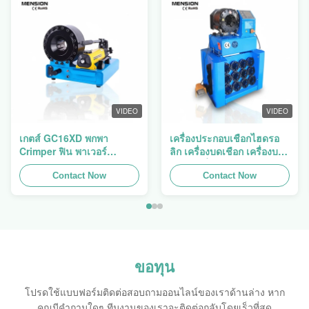
VIDEO
VIDEO
เกตส์ GC16XD พกพา
เครื่องประกอบเชือกไฮดรอ
Crimper ฟิน พาเวอร์
ลิก เครื่องบดเชือก เครื่องบด
P16HP คู่มือไฮดรอลิกเคเบิล
เชือก เครื่องบดเชือก Finn
Crimper สําหรับขาย
Contact Now
Power Swager
Contact Now
ขอทุน
โปรดใช้แบบฟอร์มติดต่อสอบถามออนไลน์ของเราด้านล่าง หาก
คุณมีคำถามใดๆ ทีมงานของเราจะติดต่อกลับโดยเร็วที่สุด