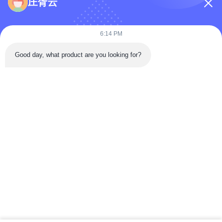
庄胥云
6:14 PM
Good day, what product are you looking for?
แนบไฟล์
เลือกไฟล์
คุณสามารถอัพโหลดไฟล์ได้สูงสุด 5 รายการ และขนาดไฟล์แต่ละรายการ
สูงสุด 10M
ส่ง
บ้าน
ผลิตภัณฑ์
วิดีโอ
เกี่ยวกับเรา
ทัวร์โรงงาน
ควบคุมคุณภาพ
ติดต่อเรา
คำถามที่พบบ่อย